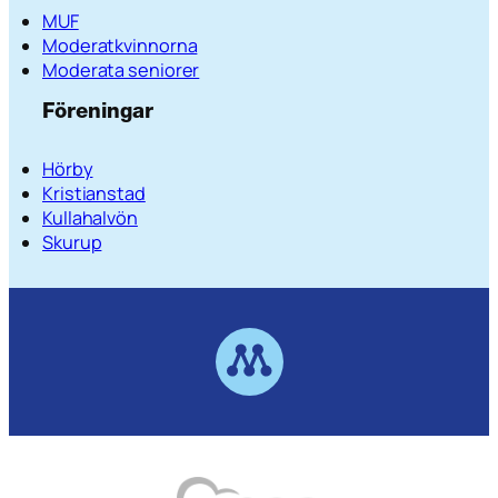
MUF
Moderatkvinnorna
Moderata seniorer
Föreningar
Hörby
Kristianstad
Kullahalvön
Skurup